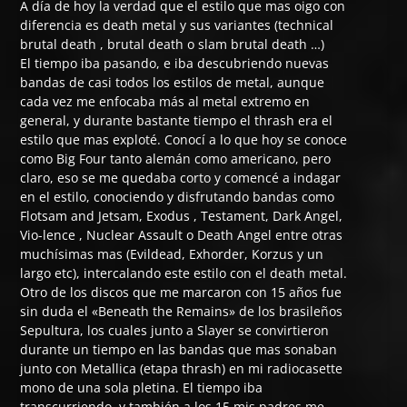
A día de hoy la verdad que el estilo que mas oigo con
diferencia es death metal y sus variantes (technical
brutal death , brutal death o slam brutal death …)
El tiempo iba pasando, e iba descubriendo nuevas
bandas de casi todos los estilos de metal, aunque
cada vez me enfocaba más al metal extremo en
general, y durante bastante tiempo el thrash era el
estilo que mas exploté. Conocí a lo que hoy se conoce
como Big Four tanto alemán como americano, pero
claro, eso se me quedaba corto y comencé a indagar
en el estilo, conociendo y disfrutando bandas como
Flotsam and Jetsam, Exodus , Testament, Dark Angel,
Vio-lence , Nuclear Assault o Death Angel entre otras
muchísimas mas (Evildead, Exhorder, Korzus y un
largo etc), intercalando este estilo con el death metal.
Otro de los discos que me marcaron con 15 años fue
sin duda el «Beneath the Remains» de los brasileños
Sepultura, los cuales junto a Slayer se convirtieron
durante un tiempo en las bandas que mas sonaban
junto con Metallica (etapa thrash) en mi radiocasette
mono de una sola pletina. El tiempo iba
transcurriendo, y también a los 15 mis padres me