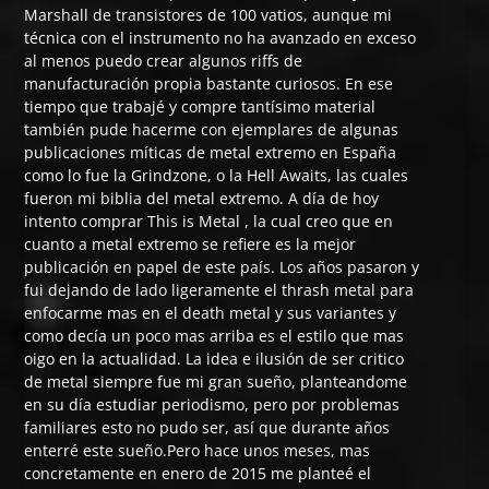
Marshall de transistores de 100 vatios, aunque mi
técnica con el instrumento no ha avanzado en exceso
al menos puedo crear algunos riffs de
manufacturación propia bastante curiosos. En ese
tiempo que trabajé y compre tantísimo material
también pude hacerme con ejemplares de algunas
publicaciones míticas de metal extremo en España
como lo fue la Grindzone, o la Hell Awaits, las cuales
fueron mi biblia del metal extremo. A día de hoy
intento comprar This is Metal , la cual creo que en
cuanto a metal extremo se refiere es la mejor
publicación en papel de este país. Los años pasaron y
fui dejando de lado ligeramente el thrash metal para
enfocarme mas en el death metal y sus variantes y
como decía un poco mas arriba es el estilo que mas
oigo en la actualidad. La idea e ilusión de ser critico
de metal siempre fue mi gran sueño, planteandome
en su día estudiar periodismo, pero por problemas
familiares esto no pudo ser, así que durante años
enterré este sueño.Pero hace unos meses, mas
concretamente en enero de 2015 me planteé el