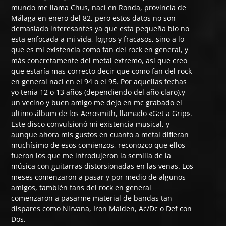
mundo me llama Chus, nací en Ronda, provincia de
Málaga en enero del 82, pero estos datos no son
demasiado interesantes ya que esta pequeña bio no
esta enfocada a mi vida, logros y fracasos, sino a lo
que es mi existencia como fan del rock en general, y
más concretamente del metal extremo, así que creo
que estaría mas correcto decir que como fan del rock
en general nací en el 94 o el 95. Por aquellas fechas
yo tenia 12 o 13 años (dependiendo del año claro),y
un vecino y buen amigo me dejo en mc grabado el
ultimo álbum de los Aerosmith, llamado «Get a Grip».
Este disco convulsionó mi existencia musical, y
aunque ahora mis gustos en cuanto a metal difieran
muchísimo de esos comienzos, reconozco que ellos
fueron los que me introdujeron la semilla de la
música con guitarras distorsionadas en las venas. Los
meses comenzaron a pasar y por medio de algunos
amigos, también fans del rock en general
comenzaron a pasarme material de bandas tan
dispares como Nirvana, Iron Maiden, Ac/Dc o Def con
Dos.