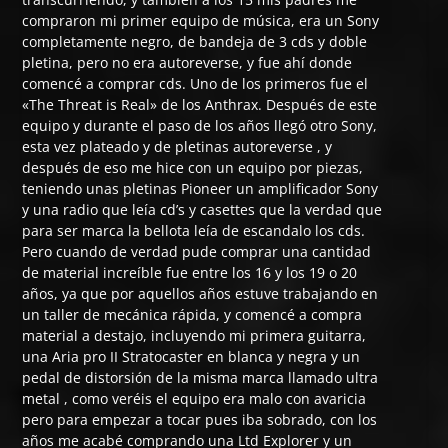
compraron mi primer equipo de música, era un Sony
completamente negro, de bandeja de 3 cds y doble
pletina, pero no era autoreverse, y fue ahí donde
comencé a comprar cds. Uno de los primeros fue el
«The Threat is Real» de los Anthrax. Después de este
equipo y durante el paso de los años llegó otro Sony,
esta vez plateado y de pletinas autoreverse , y
después de eso me hice con un equipo por piezas,
teniendo unas pletinas Pioneer un amplificador Sony
y una radio que leía cd’s y casettes que la verdad que
para ser marca la bellota leía de escandalo los cds.
Pero cuando de verdad pude comprar una cantidad
de material increíble fue entre los 16 y los 19 o 20
años, ya que por aquellos años estuve trabajando en
un taller de mecánica rápida, y comencé a compra
material a destajo, incluyendo mi primera guitarra,
una Aria pro II Stratocaster en blanca y negra y un
pedal de distorsión de la misma marca llamado ultra
metal , como veréis el equipo era malo con avaricia
pero para empezar a tocar pues iba sobrado, con los
años me acabé comprando una Ltd Explorer y un