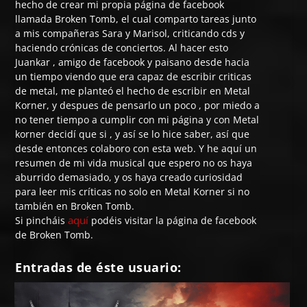
hecho de crear mi propia página de facebook
llamada Broken Tomb, el cual comparto tareas junto
a mis compañeras Sara y Marisol, criticando cds y
haciendo crónicas de conciertos. Al hacer esto
Juankar , amigo de facebook y paisano desde hacia
un tiempo viendo que era capaz de escribir criticas
de metal, me planteó el hecho de escribir en Metal
Korner, y despues de pensarlo un poco , por miedo a
no tener tiempo a cumplir con mi página y con Metal
korner decidí que si , y así se lo hice saber, así que
desde entonces colaboro con esta web. Y he aquí un
resumen de mi vida musical que espero no os haya
aburrido demasiado, y os haya creado curiosidad
para leer mis críticas no solo en Metal Korner si no
también en Broken Tomb.
aquí
Si pincháis
podéis visitar la página de facebook
de Broken Tomb.
Entradas de éste usuario: