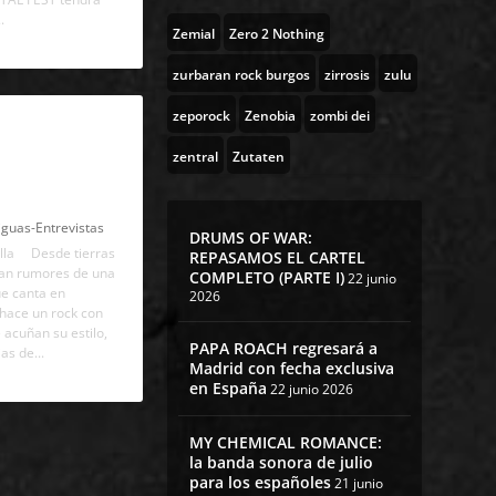
.
Zemial
Zero 2 Nothing
zurbaran rock burgos
zirrosis
zulu
zeporock
Zenobia
zombi dei
a TENDA: «La
zentral
Zutaten
ebería tener
ngüísticas»
iguas-Entrevistas
DRUMS OF WAR:
lla Desde tierras
REPASAMOS EL CARTEL
gan rumores de una
COMPLETO (PARTE I)
22 junio
e canta en
2026
 hace un rock con
 acuñan su estilo,
PAPA ROACH regresará a
as de...
Madrid con fecha exclusiva
en España
22 junio 2026
MY CHEMICAL ROMANCE:
la banda sonora de julio
para los españoles
21 junio