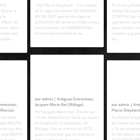
HATE
Por Pilaria Shephard Con motivo
Por Irene y Rub
 Korner a
de la segunda edición del DAMASK
motivo de la pró
e la
METAL FEST que tendrá lugar el
STAM1NA por nu
 álbum. XI
próximo fin de semana en Barcelona
queríamos aprov
ercer disco
nos sentamos con EMBERSLAND.
para charlar con
erados del
Esta banda barcelonesa de...
vocalista y guita
ptado...
En...
Entrevista a JORGE FRETES:
TH: «El
Entrevista 
«La gente va entendiendo
a como un
METAL FEST:
poco a poco la música
 la vida y
grupos en el
como arte»
tercera edic
por
admin
|
Antiguas-Entrevistas
,
ntrevistas
,
Jacques-Marie Bat (Málaga)
por
admin
|
Ant
(Murcia)
Pilaria Shephar
Por Jacques-Marie Bat Desde sus
Tres años
inicios, Metal Korner tiene sus raíces
Por Pilaria Sh
e que MILETH
en Andalucía. En particular, en
del metal han s
io de sus dos
Málaga. Con mi entrada en 2015,
y 16 de noviemb
s que MILETH
pude comprobar que la escena en
en Barcelona. L
nso hasta
esta ciudad está muy viva,...
del DAMASK MET