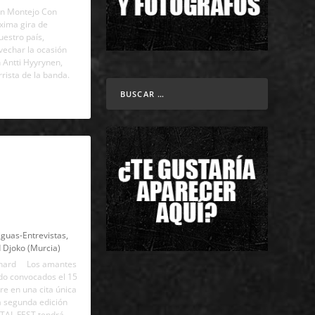
én Montejo Con
xima gira de
estro país,
echar la ocasión
 Antti Hyyrynen,
rrista de la banda.
a DAMASK
 «Hay algunos
 tintero para la
ión»
iguas-Entrevistas
,
d Djoko (Murcia)
ephard Los amantes
ido convocados el 15
re en una cita única
a segunda edición
AL FEST tendrá